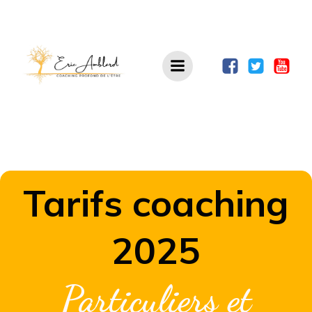
Aller
au
contenu
Tarifs coaching
2025
Particuliers et